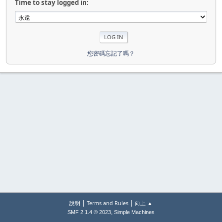
Time to stay logged in:
您密碼忘記了嗎？
|
|
說明
Terms and Rules
向上 ▲
,
SMF 2.1.4 © 2023
Simple Machines