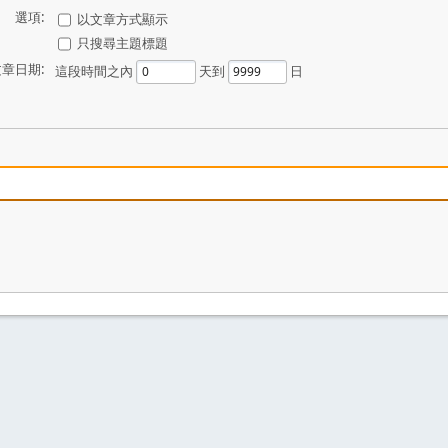
選項:
以文章方式顯示
只搜尋主題標題
文章日期:
這段時間之內
天到
日